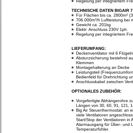
Regelung per integriertem F
TECHNISCHE DATEN BIGAIR 7
Für Flächen bis ca. 2800m² (
706.000m³/h Luftleistung bei
Gewicht ca. 201kg
Elektr. Anschluss 230V 1ph.
Regelung per integriertem F
LIEFERUMFANG:
Deckenventilator mit 6 Flügel
Absturzsicherung bestehnd au
Klemmen.
Montagehalterung an Decke
Leistungsteil (Frequenzumfor
Bedienfeld für Drehrichtung u
Anschlusskabel zwischen Venti
OPTIONALES ZUBEHÖR:
Vorgefertigte Abhängerohre zu
Längen von 30, 60, 91, 121,
Big Air Steuerthermostat: an 
viele Ventilatoren angeschlos
Start/Stop der Ventilatoren in
Alarmausgang für Über- und Un
Temperaturfühler.