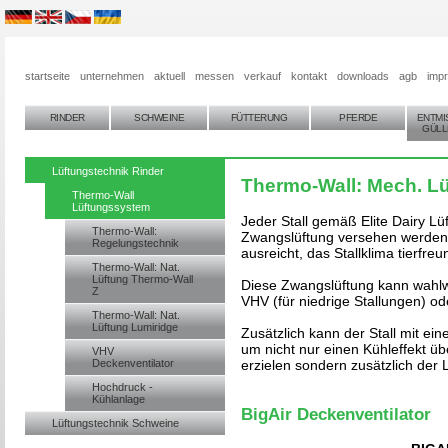
startseite
unternehmen
aktuell
messen
verkauf
kontakt
downloads
agb
imp
RINDER
SCHWEINE
FÜTTERUNG
PFERDE
ENTMI
GÜLL
Lüftungstechnik Rinder
Thermo-Wall: Mech. Lü
Thermo-Wall
Lüftungssystem
Jeder Stall gemäß Elite Dairy L
Thermo-Wall:
Zwangslüftung versehen werden 
Regelungstechnik
ausreicht, das Stallklima tierfreu
Thermo-Wall: Nat.
Lüftung Thermo-Wall
Diese Zwangslüftung kann wahlwe
Z
VHV (für niedrige Stallungen) od
Thermo-Wall: Nat.
Lüftung Lumiridge
Zusätzlich kann der Stall mit ei
um nicht nur einen Kühleffekt üb
VHV
Deckenventilator
erzielen sondern zusätzlich der
Hochdruck -
Kühlanlage
BigAir Deckenventilator
Lüftungstechnik Schweine