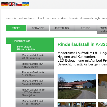
startseite
unternehmen
aktuell
messen
verkauf
kontakt
downloads
agb
imp
RINDER
SCHWEINE
FÜTTERUNG
PFERDE
ENTMI
GÜLL
Rinderlaufställe
Rinderlaufstall in A-32
Referenzen
Rinderlaufställe
Modernster Laufstall mit 91 Li
Rinderlaufstall in A-
Hygiene und Kuhkomfort.
2833 Bromberg
LED-Beleuchtung mit AgriLed Pr
Rinderlaufstall in A-
Beleuchtungsstärke bei geringe
4451 Garsten
Rinderlaufstall in A-
3143 Phyra
Rinderlaufstall in A-
4553 Schlierbach
Rinderlaufstall in SI-
4207 Cerklje na
Gorenjskem
Rinderlaufstall in A-
4150-Rohrbach