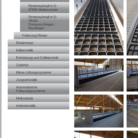
Rinderlaufstall in D-
97990 Weikersheim
Rinderlaufstall in D-
78166
Donaueschingen-
Neudingen
Fütterung Rinder
Rindermast
Kälberställe
Entmistung und Gülletechnik
Zubehör
Klima-Lüftungssysteme
Jungviehställe
Automatisierte
Fütterungssysteme
Melkstände
Anbindeställe