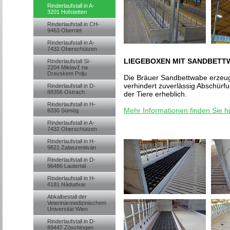
Rinderlaufstall in A-
3201 Hofstetten
Rinderlaufstall in CH-
9463 Oberriet
Rinderlaufstall in A-
7432 Oberschützen
LIEGEBOXEN MIT SANDBETT
Rinderlaufstall SI-
2204 Miklavž na
Dravskem Polju
Die Bräuer Sandbettwabe erzeug
verhindert zuverlässig Abschürf
Rinderlaufstall in D-
88356 Ostrach
der Tiere erheblich.
Rinderlaufstall in H-
Mehr Informationen finden Sie hie
8330 Sümög
Rinderlaufstall in A-
7432 Oberschützen
Rinderlaufstall in H-
9821 Zalaszentiván
Rinderlaufstall in D-
96486 Lautertal
Rinderlaufstall in H-
4181 Nádudvar
Abkalbestall der
Veterinärmedizinischem
Universität Wien
Rinderlaufstall in D-
89447 Zöschingen