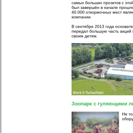
самых больших проэктов с это
был завершён в начале прошло
40.000 откормочных мест явля
компании.
В сентябре 2013 года основат
передал большую часть акций 
своим детям.
Зоопарк с гуляющими л
Не то
обору