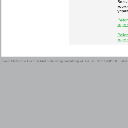
Боль
кормл
управ
Pello
корм
Pello
корм
Bräuer Stalltechnik GmbH, A-4441 Behamberg, Wachtberg 74, Tel: +43 7252 / 73853-0, E-Mail