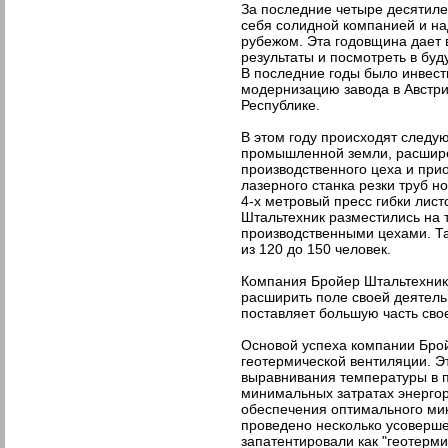
За последние четыре десятиле
себя солидной компанией и на
рубежом. Эта годовщина дает 
результаты и посмотреть в буд
В последние годы было инвест
модернизацию завода в Австри
Республике.
В этом году происходят следу
промышленной земли, расшире
производственного цеха и при
лазерного станка резки труб но
4-х метровый пресс гибки лис
Штальтехник разместились на 
производственными цехами. Та
из 120 до 150 человек.
Компания Бройер Штальтехник
расширить поле своей деятел
поставляет большую часть сво
Основой успеха компании Бро
геотермической вентиляции. Э
выравнивания температуры в
минимальных затратах энергор
обеспечения оптимального ми
проведено несколько усоверше
запатентировали как "геотерми