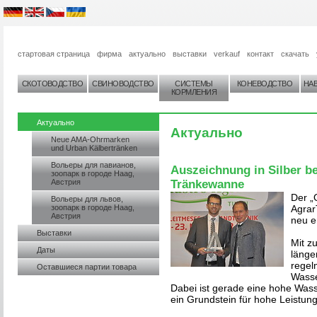
стартовая страница
фирма
актуально
выставки
verkauf
контакт
скачать
СКОТОВОДСТВО
СВИНОВОДСТВО
СИСТЕМЫ
КОНЕВОДСТВО
НА
КОРМЛЕНИЯ
Aктуально
Aктуально
Neue AMA-Ohrmarken
und Urban Kälbertränken
Вольеры для павианов,
Auszeichnung in Silber be
зоопарк в городе Haag,
Австрия
Tränkewanne
Der „
Вольеры для львов,
зоопарк в городе Haag,
Agrar
Австрия
neu e
Выставки
Mit z
Даты
länge
regel
Оставшиеся партии товара
Wasse
Dabei ist gerade eine hohe Wa
ein Grundstein für hohe Leistung