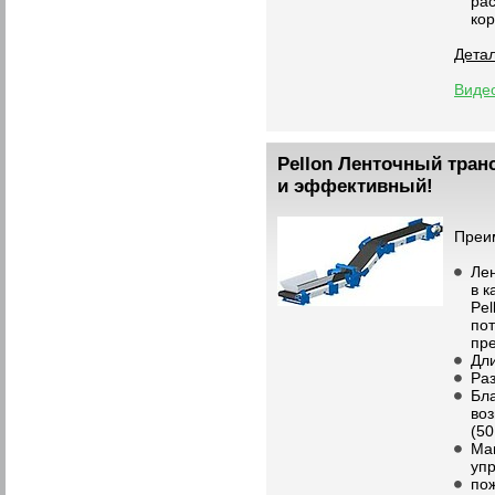
ра
ко
Дета
Виде
Pellon Ленточный транс
и эффективный!
П
Ле
в к
Рel
по
пр
Дли
Раз
Бл
во
(50
Ма
уп
по