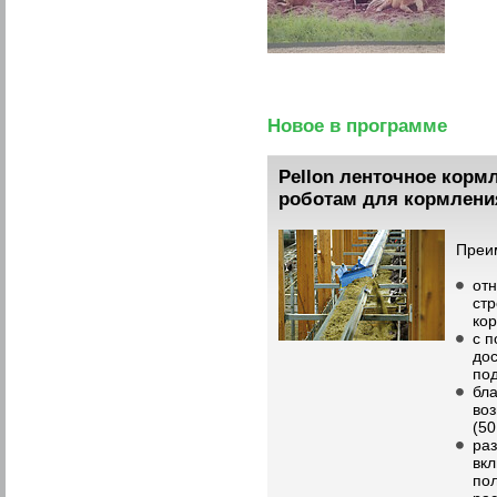
Новое в программе
Pellon ленточное корм
роботам для кормлени
П
отн
стр
ко
с 
дос
по
бл
во
(50
раз
вк
по