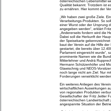
österreichischen Lebensmittel w
Qualität bekannt. Trotzdem ist es
zu ernähren. Hier kommt der Vere
„Wir haben zwei große Ziele. Ei
Verarbeitungs-Produkten. So soll
einer Wurst oder der Ursprung d
angegeben werden“, erklärt Fritz J
„Andererseits fordern wird die 
Dabei soll die Herkunft der Haup
der Speisekarte gekennzeichnet 
baut der Verein auf die Hilfe der
gestartet, die bereits über 12.4
Parlament eingereicht wurde“, sa
prominente Namen wie die Bunde
Mitterlehner und Andrä Rupprech
Hermann Schützenhöfer und Mic
Glawischnig und NEOS-Vorsitzend
noch lange nicht am Ziel. Nur m
Forderungen verwirklicht werden
Ein weiteres Anliegen des Verein
wirtschaftlichen Auswirkungen 
von regionalen Produkten verbun
Gesellschafter der Fritz Jeitler 
österreichischen Landwirtschaft 
angespannte Situation der Betrie