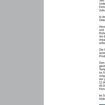
Seit
Unte
Firm
Zuku
In d
Öste
Heue
und 
Rohr
4m B
Area
erfr
Die 
ausw
Prod
Den 
geot
Temp
im S
vorg
der 
11.0
40.0
Firm
Im S
Ante