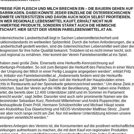
 PREISE FÜR FLEISCH UND MILCH BRECHEN EIN – DIE BAUERN GEHEN AUF
 BARRIKADEN. DABEI KÖNNTE JEDER EINZELNE DIE ÖSTERREICHISCHEN
DWIRTE UNTERSTÜTZEN UND DAVON AUCH NOCH SELBST PROFITIEREN.
N WER REGIONALE LEBENSMITTEL KAUFT, ERHÄLT NICHT NUR
HWERTIGE PRODUKTE, SONDERN STÄRKT AUCH DIE HEIMISCHE
TSCHAFT. HIER SETZT DER VEREIN FAIRELEBENSMITTEL.AT AN.
österreichische Landwirtschaft liegt in Sachen Lebensmittelsicherheit und
uktionsstandards im weltweiten Spitzenfeld. Durch die hohen Anforderungen, die 
Landwirtschaft gestellt werden, sind die österreichischen Lebensmittel weit über die
esgrenzen für ihre hohe Qualität bekannt. Trotzdem ist es nicht immer leicht, sich
sst regional zu ernähren. Hier kommt der Verein Fairelebensmittel.at ins Spiel.
 haben zwei große Ziele. Einerseits eine Herkunfts-Kennzeichnung auf
rbeitungs-Produkten. So soll zum Beispiel die Herkunft des Fleisches in einer Wurs
 der Ursprung der Milch in einer Fertig-Lasagne angegeben werden“, erklärt Fritz
ler, Initiator von Fairelebensmittel.at. „Andererseits fordern wird die Herkunfts-
zeichnung auf Speisekarten. Dabei soll die Herkunft der Hauptzutaten eines
chts in Restaurants auf der Speisekarte gekennzeichnet werden.“ Um diese Ziele z
irklichen, baut der Verein auf die Hilfe der Bevölkerung. „Wir haben eine Petition
artet, die bereits über 12.400 Unterstützer zählt und im Sommer im Parlament
ereicht wurde“, sagt Jeitler. Darunter sind auch sehr prominente Namen wie die
esminister Sebastian Kurz, Reinhold Mitterlehner und Andrä Rupprechter, die
eshauptleute Erwin Pröll, Hermann Schützenhöfer und Michael Häupl sowie
en-Klubobfrau Eva Glawischnig und NEOS-Vorsitzender Matthias Strolz. „Damit
 wir aber noch lange nicht am Ziel. Nur mit weiterer Unterstützung können unsere
erungen verwirklicht werden.“
weiteres Anliegen des Vereins ist, die Konsumenten auf die positiven wirtschaftlich
irkungen aufmerksam zu machen, die mit dem Kauf von regionalen Produkten