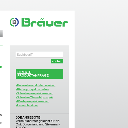
ne
DIREKTE
PRODUKTANFRAGE
>Unternehmensfolder ansehen
>Rinderprospekt ansehen
>Schweineprospekt ansehen
>Schweine-Tierwohlprospekt
>Pferdeprospekt ansehen
>Laserschneiden
st
JOBANGEBOTE
Verkaufsberater gesucht für Nö-
le
Ost, Burgenland und Steiermark
Süd-Ost