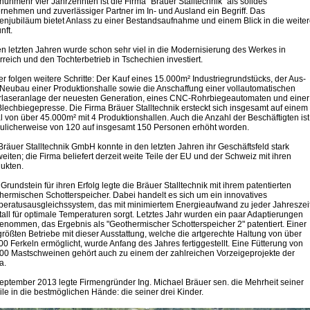
 nunmehr vier Jahrzehnten ist die Firma "Bräuer Stalltechnik" als solides
rnehmen und zuverlässiger Partner im In- und Ausland ein Begriff. Das
enjubiläum bietet Anlass zu einer Bestandsaufnahme und einem Blick in die weite
nft.
en letzten Jahren wurde schon sehr viel in die Modernisierung des Werkes in
rreich und den Tochterbetrieb in Tschechien investiert.
r folgen weitere Schritte: Der Kauf eines 15.000m² Industriegrundstücks, der Aus-
Neubau einer Produktionshalle sowie die Anschaffung einer vollautomatischen
laseranlage der neuesten Generation, eines CNC-Rohrbiegeautomaten und einer
lechbiegepresse. Die Firma Bräuer Stalltechnik ersteckt sich insgesamt auf einem
l von über 45.000m² mit 4 Produktionshallen. Auch die Anzahl der Beschäftigten ist
eulicherweise von 120 auf insgesamt 150 Personen erhöht worden.
Bräuer Stalltechnik GmbH konnte in den letzten Jahren ihr Geschäftsfeld stark
eiten; die Firma beliefert derzeit weite Teile der EU und der Schweiz mit ihren
ukten.
Grundstein für ihren Erfolg legte die Bräuer Stalltechnik mit ihrem patentierten
hermischen Schotterspeicher. Dabei handelt es sich um ein innovatives
eratusausgleichssystem, das mit minimiertem Energieaufwand zu jeder Jahreszei
tall für optimale Temperaturen sorgt. Letztes Jahr wurden ein paar Adaptierungen
enommen, das Ergebnis als "Geothermischer Schotterspeicher 2" patentiert. Einer
größten Betriebe mit dieser Ausstattung, welche die artgerechte Haltung von über
00 Ferkeln ermöglicht, wurde Anfang des Jahres fertiggestellt. Eine Fütterung von
00 Mastschweinen gehört auch zu einem der zahlreichen Vorzeigeprojekte der
a.
eptember 2013 legte Firmengründer Ing. Michael Bräuer sen. die Mehrheit seiner
ile in die bestmöglichen Hände: die seiner drei Kinder.