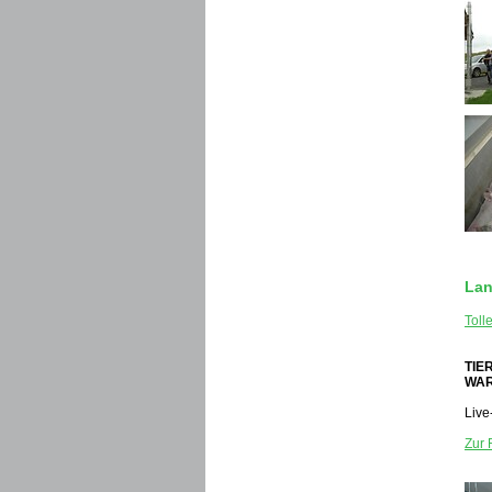
Lan
Toll
TIE
WAR
Live
Zur 