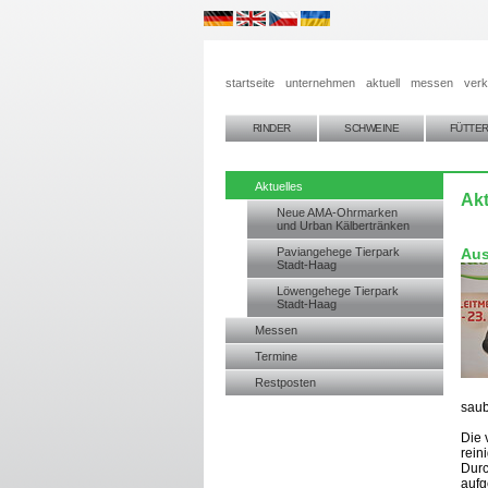
startseite
unternehmen
aktuell
messen
verk
RINDER
SCHWEINE
FÜTTE
Aktuelles
Akt
Neue AMA-Ohrmarken
und Urban Kälbertränken
Paviangehege Tierpark
Aus
Stadt-Haag
Löwengehege Tierpark
Stadt-Haag
Messen
Termine
Restposten
saub
Die 
rein
Durc
aufg