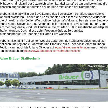
unden sind. „Als geschäftsführender Gesellschafter der Fritz Jeitler Futtermittel
 habe ich direkt mit der österreichischen Landwirtschaft zu tun und bekomme die
schaftlich angespannte Situation der Betriebe mit“, erklärt der Unternehmer.
relebensmittel.at will in der Bevölkerung das Bewusstsein schaffen, dass viele von
onalität profitieren – neben den Konsumenten vor allem die heimische Wirtschaft
die Umwelt“, erklärt Jeitler. Wie groß der Wirtschaftsfaktor ist, beweist eine Studie d
nnes Kepler Universität Linz: Wenn die österreichische Bevölkerung nur um zehn
ent mehr regionale Produkte kaufen würde, würden 10.000 zusätzliche Arbeitsplät
haffen werden. Durch diese zehn Prozent würde außerdem das
toinlandsprodukt um über eine Milliarde Euro wachsen.
elebensmittel.at hilft auf seiner Website außerdem den „Gütesiegeldschungel“ zu
hblicken und regionale Landwirte und Produkte auch über das Internet zu finden.
Petition kann noch bis Anfang Oktober auf
www.fairelebensmittel.at
unterschrieben
en; Infos auch auf
https://www.facebook.com/fairelebensmittel
.
Jahre Bräuer Stalltechnik