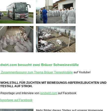
dwirt.com besucht zwei Bräuer Schweineställe
e Zusammenfassung zum Thema Bräuer Tierwohlställe
auf Youtube!
RWOHLSTALL FÜR ZUCHTEN MIT BEWEGUNGS-ABFERKELBUCHTEN UND
TESTALL AUF STROH.
-Reportage und Interview von
landwirt.com
auf Facebook
Reportage auf Facebook
Mehr Bilder dieses Stalles auf unserer Homepage