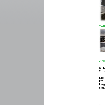
Sel
Arb
60 M
Stre
Nebe
Bräu
Lieg
saub