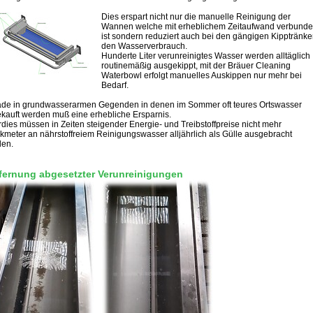
Dies erspart nicht nur die manuelle Reinigung der
Wannen welche mit erheblichem Zeitaufwand verbund
ist sondern reduziert auch bei den gängigen Kipptränk
den Wasserverbrauch.
Hunderte Liter verunreinigtes Wasser werden alltäglich
routinemäßig ausgekippt, mit der Bräuer Cleaning
Waterbowl erfolgt manuelles Auskippen nur mehr bei
Bedarf.
de in grundwasserarmen Gegenden in denen im Sommer oft teures Ortswasser
kauft werden muß eine erhebliche Ersparnis.
dies müssen in Zeiten steigender Energie- und Treibstoffpreise nicht mehr
kmeter an nährstoffreiem Reinigungswasser alljährlich als Gülle ausgebracht
den.
fernung abgesetzter Verunreinigungen