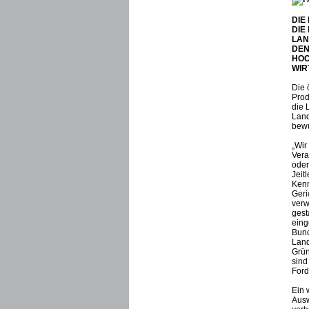
DIE
DIE
LAN
DEN
HOC
WIR
Die 
Prod
die 
Land
bewu
„Wir
Vera
oder
Jeit
Kenn
Geri
verw
gest
eing
Bund
Land
Grün
sind
Ford
Ein 
Ausw