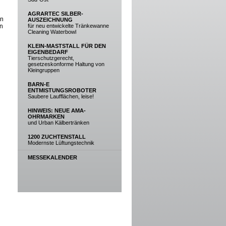
AGRARTEC SILBER-
en
AUSZEICHNUNG
en
für neu entwickelte Tränkewanne
Cleaning Waterbowl
KLEIN-MASTSTALL FÜR DEN
EIGENBEDARF
Tierschutzgerecht,
gesetzeskonforme Haltung von
Kleingruppen
BARN-E
ENTMISTUNGSROBOTER
Saubere Laufflächen, leise!
HINWEIS: NEUE AMA-
OHRMARKEN
und Urban Kälbertränken
1200 ZUCHTENSTALL
Modernste Lüftungstechnik
MESSEKALENDER