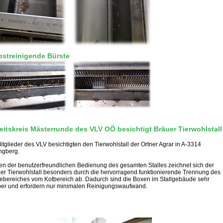
bstreinigende Bürste
eitskreis Mästerrunde des VLV OÖ besichtigt Bräuer Tierwohlstall
itglieder des VLV besichtigten den Tierwohlstall der Ortner Agrar in A-3314
ngberg.
n der benutzerfreundlichen Bedienung des gesamten Stalles zeichnet sich der
er Tierwohlstall besonders durch die hervorragend funktionierende Trennung des
ebereiches vom Kotbereich ab. Dadurch sind die Boxen im Stallgebäude sehr
er und erfordern nur minimalen Reinigungswaufwand.