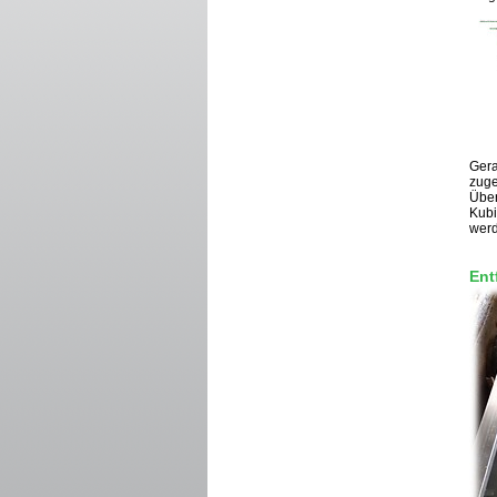
Gera
zuge
Über
Kubi
wer
Ent