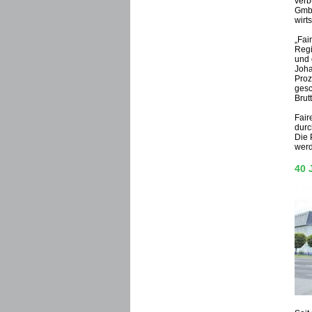
verb
GmbH
wirt
„Fai
Regi
und 
Joha
Proz
gesc
Brut
Fair
durc
Die 
werd
40 