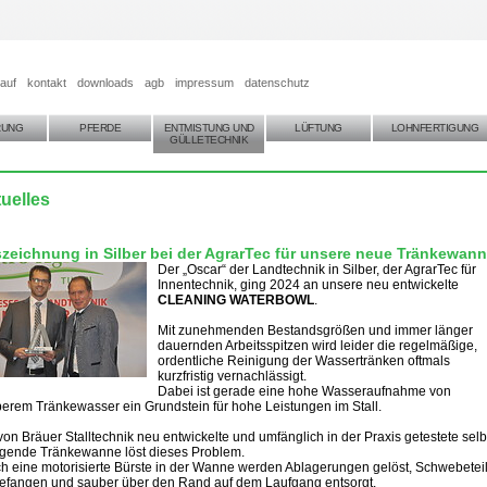
auf
kontakt
downloads
agb
impressum
datenschutz
RUNG
PFERDE
ENTMISTUNG UND
LÜFTUNG
LOHNFERTIGUNG
GÜLLETECHNIK
uelles
zeichnung in Silber bei der AgrarTec für unsere neue Tränkewan
Der „Oscar“ der Landtechnik in Silber, der AgrarTec für
Innentechnik, ging 2024 an unsere neu entwickelte
CLEANING WATERBOWL
.
Mit zunehmenden Bestandsgrößen und immer länger
dauernden Arbeitsspitzen wird leider die regelmäßige,
ordentliche Reinigung der Wassertränken oftmals
kurzfristig vernachlässigt.
Dabei ist gerade eine hohe Wasseraufnahme von
erem Tränkewasser ein Grundstein für hohe Leistungen im Stall.
von Bräuer Stalltechnik neu entwickelte und umfänglich in der Praxis getestete selb
igende Tränkewanne löst dieses Problem.
h eine motorisierte Bürste in der Wanne werden Ablagerungen gelöst, Schwebetei
efangen und sauber über den Rand auf dem Laufgang entsorgt.