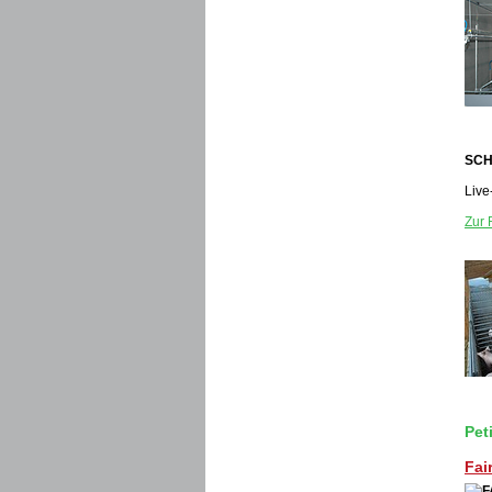
SCH
Live
Zur 
Pet
Fai