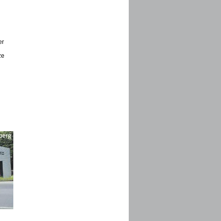
er
ze