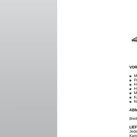
VOR
M
P
H
H
M
K
K
ABM
Brei
LIE
Jede
Kami