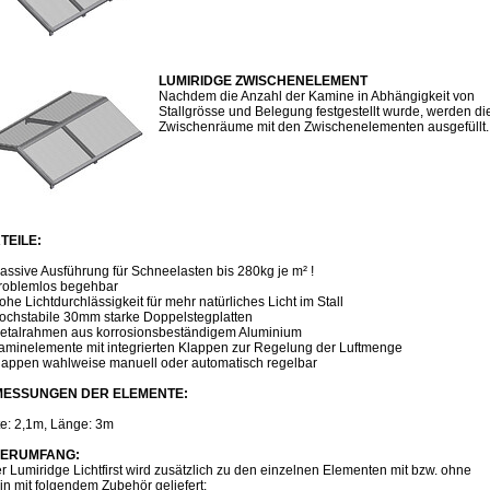
LUMIRIDGE ZWISCHENELEMENT
Nachdem die Anzahl der Kamine in Abhängigkeit von
Stallgrösse und Belegung festgestellt wurde, werden di
Zwischenräume mit den Zwischenelementen ausgefüllt.
TEILE:
assive Ausführung für Schneelasten bis 280kg je m² !
roblemlos begehbar
ohe Lichtdurchlässigkeit für mehr natürliches Licht im Stall
ochstabile 30mm starke Doppelstegplatten
etalrahmen aus korrosionsbeständigem Aluminium
aminelemente mit integrierten Klappen zur Regelung der Luftmenge
lappen wahlweise manuell oder automatisch regelbar
ESSUNGEN DER ELEMENTE:
te: 2,1m, Länge: 3m
FERUMFANG:
r Lumiridge Lichtfirst wird zusätzlich zu den einzelnen Elementen mit bzw. ohne
n mit folgendem Zubehör geliefert: