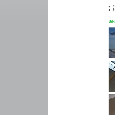
A
S
Bil