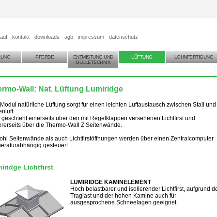
auf
kontakt
downloads
agb
impressum
datenschutz
RUNG
PFERDE
ENTMISTUNG UND
LÜFTUNG
LOHNFERTIGUNG
GÜLLETECHNIK
rmo-Wall: Nat. Lüftung Lumiridge
Modul natürliche Lüftung sorgt für einen leichten Luftaustausch zwischen Stall und
nluft.
 geschieht einerseits über den mit Regelklappen versehenen Lichtfirst und
rerseits über die Thermo-Wall Z Seitenwände.
hl Seitenwände als auch Lichtfirstöffnungen werden über einen Zentralcomputer
eraturabhängig gesteuert.
iridge Lichtfirst
LUMIRIDGE KAMINELEMENT
Hoch belastbarer und isolierender Lichtfirst, aufgrund d
Traglast und der hohen Kamine auch für
ausgesprochene Schneelagen geeignet.