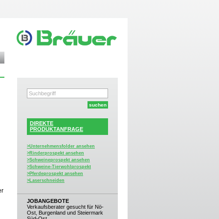
DIREKTE
PRODUKTANFRAGE
>Unternehmensfolder ansehen
>Rinderprospekt ansehen
>Schweineprospekt ansehen
>Schweine-Tierwohlprospekt
>Pferdeprospekt ansehen
>Laserschneiden
er
JOBANGEBOTE
Verkaufsberater gesucht für Nö-
Ost, Burgenland und Steiermark
Süd-Ost