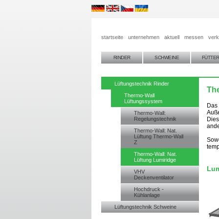
startseite
unternehmen
aktuell
messen
verk
RINDER
SCHWEINE
FÜTTE
Lüftungstechnik Rinder
The
Thermo-Wall
Lüftungssystem
Das 
Auße
Thermo-Wall:
Regelungstechnik
Dies
ande
Thermo-Wall: Nat.
Lüftung Thermo-Wall
Sowo
Z
temp
Thermo-Wall: Nat.
Lüftung Lumiridge
Lum
VHV
Deckenventilator
Hochdruck -
Kühlanlage
Lüftungstechnik Schweine