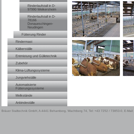
Rinderlaufstall in D-
97990 Weikersheim
Rinderlaufstall in D-
78166
Donaueschingen-
Neudingen
Fütterung Rinder
Rindermast
Kälberställe
Entmistung und Gülletechnik
Zubehör
Klima-Lüftungssysteme
Jungviehställe
Automatisierte
Fütterungssysteme
Melkstände
Anbindeställe
Bräuer Stalltechnik GmbH, A-4441 Behamberg, Wachtberg 74, Tel: +43 7252 / 73853-0, E-Mail