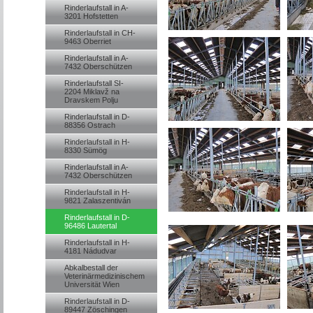
Rinderlaufstall in A-
3201 Hofstetten
Rinderlaufstall in CH-
9463 Oberriet
Rinderlaufstall in A-
7432 Oberschützen
Rinderlaufstall SI-
2204 Miklavž na
Dravskem Polju
Rinderlaufstall in D-
88356 Ostrach
Rinderlaufstall in H-
8330 Sümög
Rinderlaufstall in A-
7432 Oberschützen
Rinderlaufstall in H-
9821 Zalaszentiván
Rinderlaufstall in D-
96486 Lautertal
Rinderlaufstall in H-
4181 Nádudvar
Abkalbestall der
Veterinärmedizinischem
Universität Wien
Rinderlaufstall in D-
89447 Zöschingen