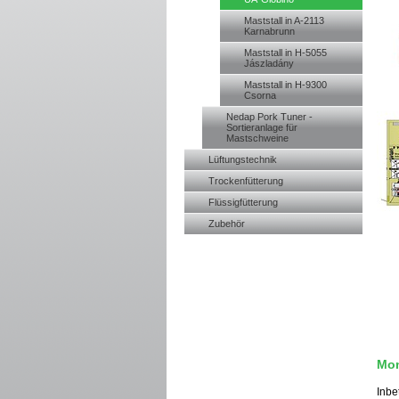
Maststall in A-2113
Karnabrunn
Maststall in H-5055
Jászladány
Maststall in H-9300
Csorna
Nedap Pork Tuner -
Sortieranlage für
Mastschweine
Lüftungstechnik
Trockenfütterung
Flüssigfütterung
Zubehör
Mon
Inbe