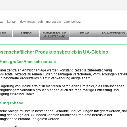
auf
kontakt
downloads
agb
impressum
datenschutz
RUNG
PFERDE
ENTMISTUNG UND
LÜFTUNG
LOHNFERTIGUNG
GÜLLETECHNIK
senschaftlicher Produktionsbetrieb in UA-Globino
 mit großer Anmischzentrale
einer zentralen Anmischanlage werden konstant Rezepte zubereitet, fertig
mischte Rezepte zu reinen Fütterungsanlagen verschoben, Vormischungen erstell
in betonierte Produktsilos bis zur Verwendung ausgelagert.
Lagerung von Molke erfolgt in mehreren betonierten Erdtanks, dies erlaubt neben
engünstigem Vorhalten großer Mengen auch die regelmäßige Entleerung und
igung einzelner Tanks.
nungsphase
neue Anlage musste in bestehende Gebäude und Stallungen integriert werden, da
ung der Anlage als 3D-Modell konnten räumliche Probleme bereits in der
ungsphase erkannt und gelöst werden.