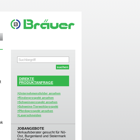
DIREKTE
t
PRODUKTANFRAGE
>Unternehmensfolder ansehen
>Rinderprospekt ansehen
>Schweineprospekt ansehen
>Schweine-Tierwohlprospekt
>Pferdeprospekt ansehen
>Laserschneiden
nk
JOBANGEBOTE
Verkaufsberater gesucht für Nö-
Ost, Burgenland und Steiermark
Süd-Ost