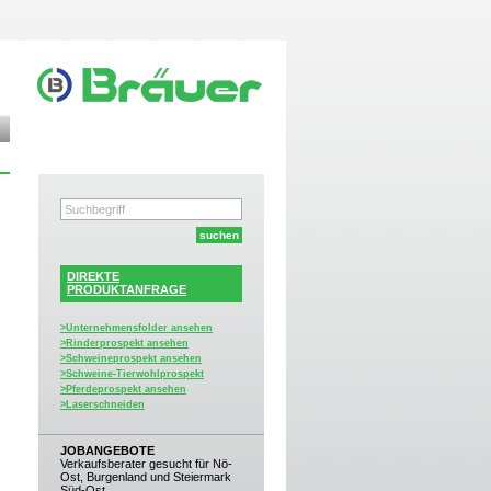
DIREKTE
PRODUKTANFRAGE
>Unternehmensfolder ansehen
>Rinderprospekt ansehen
>Schweineprospekt ansehen
>Schweine-Tierwohlprospekt
>Pferdeprospekt ansehen
>Laserschneiden
JOBANGEBOTE
Verkaufsberater gesucht für Nö-
Ost, Burgenland und Steiermark
Süd-Ost