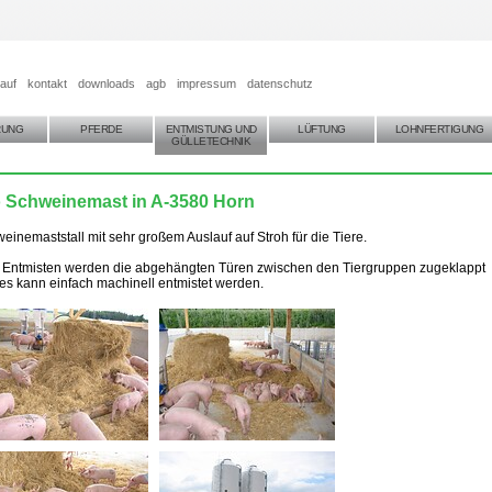
auf
kontakt
downloads
agb
impressum
datenschutz
RUNG
PFERDE
ENTMISTUNG UND
LÜFTUNG
LOHNFERTIGUNG
GÜLLETECHNIK
 Schweinemast in A-3580 Horn
einemaststall mit sehr großem Auslauf auf Stroh für die Tiere.
Entmisten werden die abgehängten Türen zwischen den Tiergruppen zugeklappt
es kann einfach machinell entmistet werden.