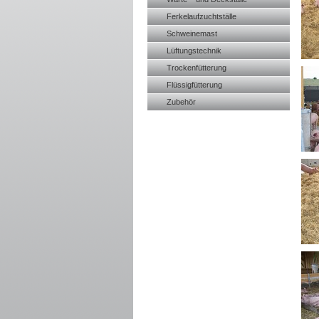
Ferkelaufzuchtställe
Schweinemast
Lüftungstechnik
Trockenfütterung
Flüssigfütterung
Zubehör