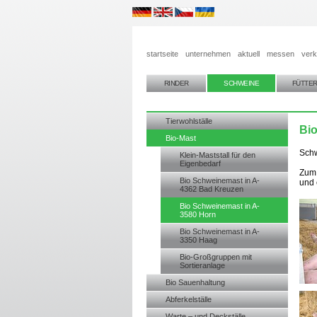
startseite
unternehmen
aktuell
messen
verk
RINDER
SCHWEINE
FÜTTE
Tierwohlställe
Bio
Bio-Mast
Schw
Klein-Maststall für den
Eigenbedarf
Zum 
Bio Schweinemast in A-
und 
4362 Bad Kreuzen
Bio Schweinemast in A-
3580 Horn
Bio Schweinemast in A-
3350 Haag
Bio-Großgruppen mit
Sortieranlage
Bio Sauenhaltung
Abferkelställe
Warte – und Deckställe