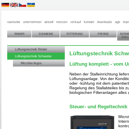
startseite
unternehmen
aktuell
messen
verkauf
kontakt
downloads
agb
imp
RINDER
SCHWEINE
FÜTTERUNG
PFERDE
ENTMI
GÜLL
Lüftungstechnik Rinder
Lüftungstechnik Schw
Lüftungstechnik Schweine
Microfan Argos
Lüftung komplett - vom Un
Neben der Stalleinrichtung liefer
Lüftungsanlage. Von der Konditi
oder -kühlung mit dem patentier
Regelung des Stallabteiles bis z
biologischen Filteranlagen alles
Steuer- und Regeltechnik
Micro
Inter
kontro