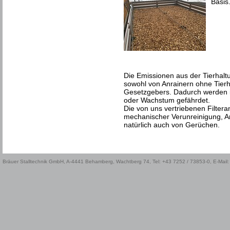
Basis
Die Emissionen aus der Tierhalt
sowohl von Anrainern ohne Tierh
Gesetzgebers. Dadurch werden 
oder Wachstum gefährdet.
Die von uns vertriebenen Filteran
mechanischer Verunreinigung, A
natürlich auch von Gerüchen.
Bräuer Stalltechnik GmbH, A-4441 Behamberg, Wachtberg 74, Tel: +43 7252 / 73853-0, E-Mail