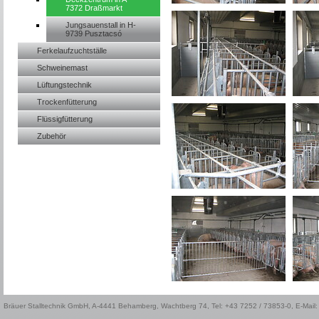
7372 Draßmarkt
Jungsauenstall in H-
9739 Pusztacsó
Ferkelaufzuchtställe
Schweinemast
Lüftungstechnik
Trockenfütterung
Flüssigfütterung
Zubehör
Bräuer Stalltechnik GmbH, A-4441 Behamberg, Wachtberg 74, Tel: +43 7252 / 73853-0, E-Mail