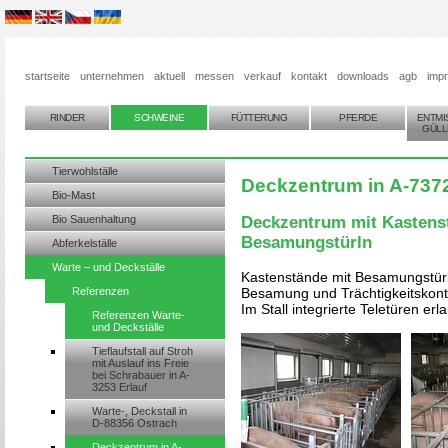
startseite
unternehmen
aktuell
messen
verkauf
kontakt
downloads
agb
imp
RINDER
SCHWEINE
FÜTTERUNG
PFERDE
ENTMI
GÜLL
Tierwohlställe
Deckzentrum in A-737
Bio-Mast
Bio Sauenhaltung
Deckzentrum mit Kastens
Besamungstürln
Abferkelställe
Warte – und Deckställe
Kastenstände mit Besamungstür
Referenzen
Besamung und Trächtigkeitskontr
Im Stall integrierte Teletüren 
Referenzen Warte-
und Deckställe
Tieflaufstall auf Stroh
mit Auslauf ins Freie
bei Schrabauer in A-
3253 Erlauf
Warte-, Deckstall in
D-88356 Ostrach
Deckzentrum in A-