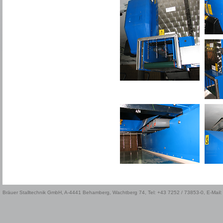
Bräuer Stalltechnik GmbH, A-4441 Behamberg, Wachtberg 74, Tel: +43 7252 / 73853-0, E-Mail