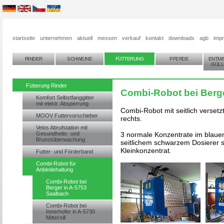
startseite
unternehmen
aktuell
messen
verkauf
kontakt
downloads
agb
imp
RINDER
SCHWEINE
FÜTTERUNG
PFERDE
ENTMI
GÜLL
Fütterung Rinder
Combi-Robot bei Berge
Komfort Selbstfanggitter
mit elektr. Absperrung
Combi-Robot mit seitlich verset
MOOV Futtervorschieber
rechts.
Velos Abrufstation mit
Gesundheits- und
3 normale Konzentrate im blauem
Brunstüberwachung
seitlichem schwarzem Dosierer s
Kleinkonzentrat.
Futter- und Förderband
Combi-Robot für
Anbindehaltung
Combi-Robot bei
Berger in A-5753
Saalbach
Combi-Robot bei
Innerhofer in A-5730
Mittersill