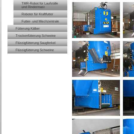
TMR-Robot für Laufställe
und Rindermast
Roboter für Kraftfutter
Futter- und Mischzentrale
Fütterung Kälber
Trockenfütterung Schweine
Flüssigfütterung Saugferkel
Flüssigfütterung Schweine