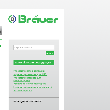
О
я
прямой запрос продукции
>просмотр папок компании
>просмотр каталога для КРС
>просмотр каталога для
свиноводства
>Schweine-Tierwohlprospekt
>просмотр каталога для лошадей
>лазерная резка
календарь выставок