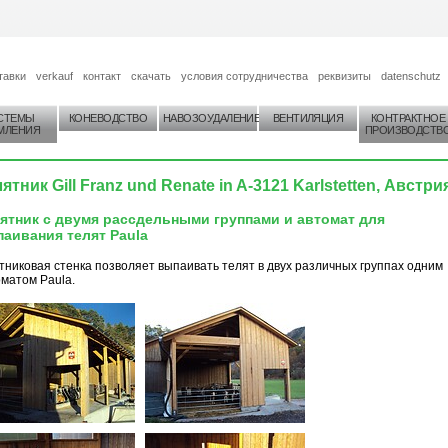
тавки
verkauf
контакт
скачать
условия сотрудничества
реквизиты
datenschutz
СТЕМЫ
КОНЕВОДСТВО
НАВОЗОУДАЛЕНИЕ
ВЕНТИЛЯЦИЯ
КОНТРАКТНОЕ
МЛЕНИЯ
ПРОИЗВОДСТВ
ятник Gill Franz und Renate in A-3121 Karlstetten, Австри
ятник с двумя рассдельными группами и автомат для
аивания телят Paula
никовая стенка позволяет выпаивать телят в двух различных группах одним
матом Paula.