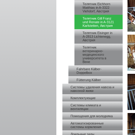
Телятник Eichhorn
Matthias in A-3322
Viehdorf, Австрия
Телятник Gill Franz
und Renate in A-3121
Karlstetten, Австрия
Телятник Eisinger in
A-2813 Lichtenegg,
Австрия
Телятник
ветеринарно-
медецинского
университета в
Вене
Fahrbare Kälber-
Doppelbox
Fütterung Kälber
Системы удаления навоза и
навозной жижи
Комплектующие
Системы климата и
вентиляции
Помещения для молодняка
Автоматизированные
системы кормления
Доильные залы