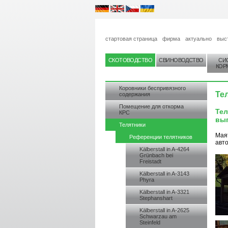
стартовая страница
фирма
актуально
выс
СКОТОВОДСТВО
СВИНОВОДСТВО
СИ
КОР
Коровники беспривязного
Тел
содержания
Помещение для откорма
Тел
КРС
вып
Телятники
Маят
Референции телятников
авто
Kälberstall in A-4264
Grünbach bei
Freistadt
Kälberstall in A-3143
Phyra
Kälberstall in A-3321
Stephanshart
Kälberstall in A-2625
Schwarzau am
Steinfeld