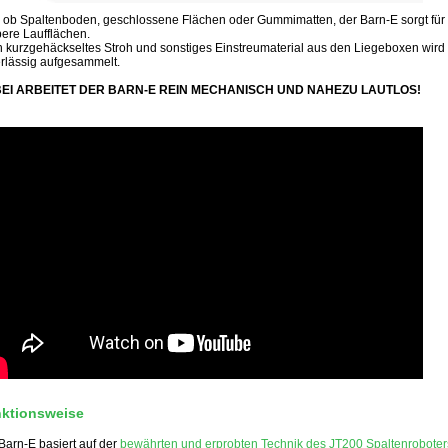
 ob Spaltenboden, geschlossene Flächen oder Gummimatten, der Barn-E sorgt für
ere Laufflächen.
 kurzgehäckseltes Stroh und sonstiges Einstreumaterial aus den Liegeboxen wird
rlässig aufgesammelt.
EI ARBEITET DER BARN-E REIN MECHANISCH UND NAHEZU LAUTLOS!
ktionsweise
Barn-E basiert auf der
bewährten und erprobten Technik des JT200 Spaltenroboter