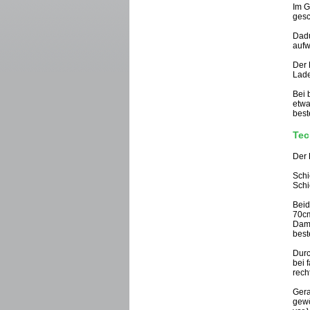
Im G
gesc
Dadu
aufw
Der 
Lade
Bei 
etwa
best
Tec
Der 
Schi
Schi
Beid
70c
Dami
best
Durc
bei 
rech
Gera
gewö