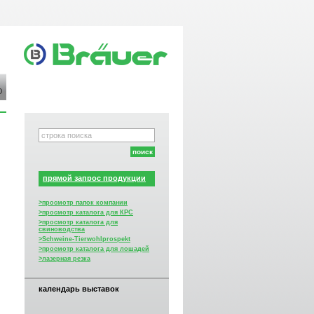
О
прямой запрос продукции
>просмотр папок компании
>просмотр каталога для КРС
>просмотр каталога для
свиноводства
>Schweine-Tierwohlprospekt
>просмотр каталога для лошадей
>лазерная резка
календарь выставок