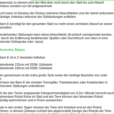
egensatz zu diesem wird der Mist aber nicht durch den Stall bis zum Abwurf
hoben sondern vor Ort aufgesammelt.
rch kann im Neubau der Einbau mehrerer Abwurfstellen und der damit verbunde
ändige Unterbau inklusive der Gülleleitungen entfallen.
Barn-E benötigt für den gesamten Stall nur mehr einen zentralen Abwurf an seiner
position.
bestehenden Stallungen kann diese Abwurfstelle oft einfach nachgerüstet werden,
 durch die Entfernung bestehender Spalten oder Durchbruch von oben in eine
ehende Güllegrube oder -kanal.
hnische Daten
Barn-E ist in 2 Varianten lieferbar:
eberbreite 155cm mit 350ltr. Gülletank
eberbreite 185cm mit 500ltr. Gülletank
en gemeinsam ist der extra-große Tank sowie die niedrige Bauhöhe von unter
m.
t kann der Barn-E die meisten Trenngitter, Tränkebecken oder Kratzbürsten in
ehenden Stallungen unterfahren.
h die den Tieren angepasste Fahrgeschwindigkeit von 6,5m / Minute herrscht auc
fahrendem Robot Ruhe im Stall und die Tiere können den fahrenden Robot
tzeitig wahrnehmen und in Ruhe ausweichen.
de in den ersten Tagen müssen die Tiere sich trotzdem erst an den Robot
hnen, in diesem Zeitraum schützt das abgerundete Design des Robots die Tiere