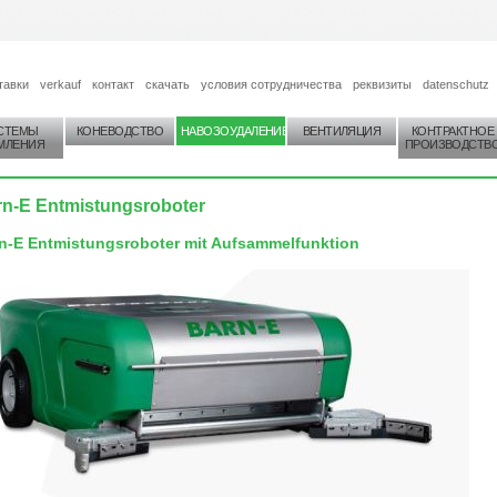
тавки
verkauf
контакт
скачать
условия сотрудничества
реквизиты
datenschutz
СТЕМЫ
КОНЕВОДСТВО
НАВОЗОУДАЛЕНИЕ
ВЕНТИЛЯЦИЯ
КОНТРАКТНОЕ
МЛЕНИЯ
ПРОИЗВОДСТВ
rn-E Entmistungsroboter
n-E Entmistungsroboter mit Aufsammelfunktion