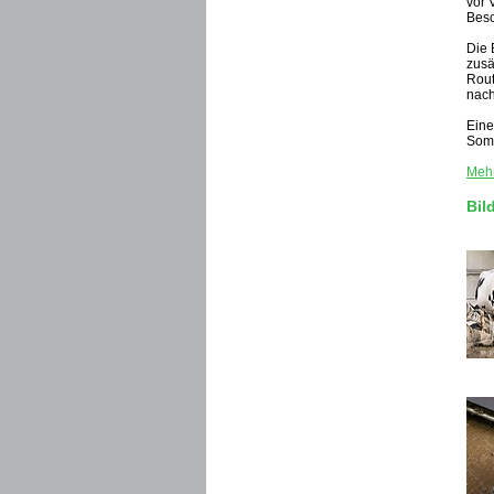
vor 
Bes
Die 
zusä
Rout
nach
Eine
Somm
Mehr
Bil