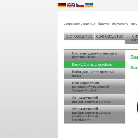
стартовая страница
фирма
актуально
выс
СКОТОВОДСТВО
СВИНОВОДСТВО
СИ
КОР
Системы удаления навоза и
Ba
навозной жижи
Barn-E Entmistungsroboter
Bar
Робот для чистки щелевых
полов
Блок управления
скреперной установкой
Scraper Control II
Автоматический
разбрасыватель соломы
Автоматический
разбрасыватель соломы
компании Bräuer
StrohMaster