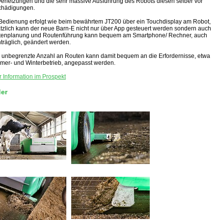
Verletzungen und die sehr massive Ausführung des Robots diesen selber vor
chädigungen.
Bedienung erfolgt wie beim bewährtem JT200 über ein Touchdisplay am Robot,
tzlich kann der neue Barn-E nicht nur über App gesteuert werden sondern auch
enplanung und Routenführung kann bequem am Smartphone/ Rechner, auch
träglich, geändert werden.
 unbegrenzte Anzahl an Routen kann damit bequem an die Erfordernisse, etwa
er- und Winterbetrieb, angepasst werden.
 Information im Prospekt
der