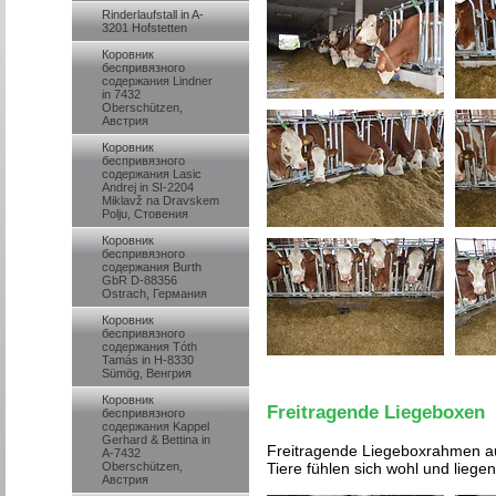
Rinderlaufstall in A-
3201 Hofstetten
Коровник
беспривязного
содержания Lindner
in 7432
Oberschützen,
Австрия
Коровник
беспривязного
содержания Lasic
Andrej in SI-2204
Miklavž na Dravskem
Polju, Стовения
Коровник
беспривязного
содержания Burth
GbR D-88356
Ostrach, Германия
Коровник
беспривязного
содержания Tóth
Tamás in H-8330
Sümög, Венгрия
Коровник
Freitragende Liegeboxen
беспривязного
содержания Kappel
Gerhard & Bettina in
Freitragende Liegeboxrahmen au
A-7432
Oberschützen,
Tiere fühlen sich wohl und liege
Австрия