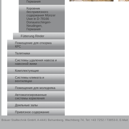
Германия
Коровник
беспривязного
содержания Münzer
Uwe in D-78166
Donaueschingen-
Neudingen,
Германия
Fütterung Rinder
Помещение для откорма
КРС
Телятники
Системы удаления навоза и
навозной жижи
Комплектующие
Системы климата и
вентиляции
Помещения для молодняка
Автоматизированные
системы кормления
Доильные залы
Привязное содержание
Bräuer Stalltechnik GmbH, A-4441 Behamberg, Wachtberg 74, Tel: +43 7252 / 73853-0, E-Mail