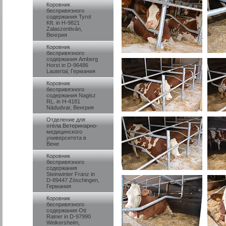
Коровник
беспривязного
содержания Tyrol
Kft. in H-9821
Zalaszentiván,
Венгрия
Коровник
беспривязного
содержания Amberg
Horst in D-96486
Lautertal, Германия
Коровник
беспривязного
содержания Nagisz
RL. in H-4181
Nádudvar, Венгрия
Отделение для
отёла Ветеринарно-
медицинского
университета в
Вене
Коровник
беспривязного
содержания
Steinwinter Franz in
D-89447 Zöschingen,
Германия
Коровник
беспривязного
содержания Ott
Rainer in D-97990
Weikersheim,