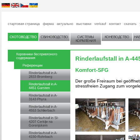
стартовая страница
фирма
актуально
выставки
verkauf
контакт
скачать
СКОТОВОДСТВО
СВИНОВОДСТВО
СИСТЕМЫ
КОНЕВОДСТВО
НА
КОРМЛЕНИЯ
Коровники беспривязного
Rinderlaufstall in A-4
содержания
Референции
Komfort-SFG
Rinderlaufstall in A-
2833 Bromberg
Der große Freiraum bei geöffnet
Rinderlaufstall in A-
stressfreien Zugang zum vorgele
4451 Garsten
Rinderlaufstall in A-
3143 Phyra
Rinderlaufstall in A-
4553 Schlierbach
Rinderlaufstall in SI-
4207 Cerklje na
Gorenjskem
Rinderlaufstall in A-
4150-Rohrbach