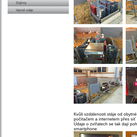
Dojírny
Vazné stáje
Kvůli vzdálenosti stáje od obytn
počítačem a internetem přes síť
Údaje o zvířatech se tak dají po
smartphone.