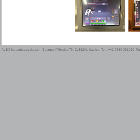
ALEX Industries spol.s.r.o. , Bujanov-Přibyslav 73, Cz38241 Kaplice, Tel : +42 0380 301510, 