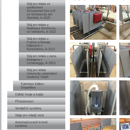
Stáj pro telata ve
společnosti
Schrammel Ges.b.R
ve Schwarzau am
Steinfeld, A-2625.
Stáj pro telata u
Matthiase Eichhorna
ve Viehdorfu, A-3322
Stáj pro telata u
Franze a Renaty
Gillových v
Karlstettenu, A-3121
Stáj pro telata u pana
Eisingera v
Lichteneggu, A-2813
Stáj pro telata
Univerzity veterinární
medicíny Vídeň
Fahrbare Kälber-
Doppelbox
Odkliz hnoje a kejdy
Příslušenství
Ventilační systémy
Stáje pro mladý skot
Automatizované krmné
systémy