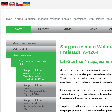
úvod
o firmě
aktuálně
messen
verkauf
kontakt
downloads
vop
imprint
dat
SKOT
PRASATA
KRMENÍ
KONĚ
O
Volné stáje pro skot
Stáj pro telata u Walt
Výkrm skotu
Freistadt, A-4264
Stáje pro telata
LifeStart se 4 napájecími
Reference na stáje pro
telata
Automat na náhražkové krmivo Li
Stáj pro telata u
Waltera Traxlera v
sklopné podestě pro snadné strojn
Grünbachu bei
2 skupiny zvířat v bezprostřední 
Freistadt, A-4264
nachází na druhé straně krmného
Stáj pro telata na
farmě
Díky vybavení automatu parale
Perschlingtalmilch v
zabudovaným ve stanicích mohou
Phyra, A-3143.
krmena okamžitě a současně.
Stáj pro telata u
Josefa Zarla v
Teplotní čidlo zabudované v reze
Stephanshartu, A-
3321
nápoje pomocí pravidelného pře