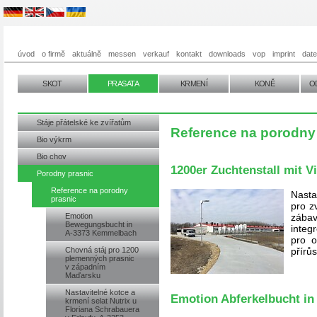
úvod
o firmě
aktuálně
messen
verkauf
kontakt
downloads
vop
imprint
dat
SKOT
PRASATA
KRMENÍ
KONĚ
O
Stáje přátelské ke zvířatům
Reference na porodny
Bio výkrm
Bio chov
1200er Zuchtenstall mit Vi
Porodny prasnic
Reference na porodny
Nasta
prasnic
pro z
Emotion
zába
Bewegungsbucht in
integ
A-3373 Kemmelbach
pro o
Chovná stáj pro 1200
přírů
plemenných prasnic
v západním
Maďarsku
Nastavitelné kotce a
Emotion Abferkelbucht i
krmení selat Nutrix u
Floriana Schrabauera