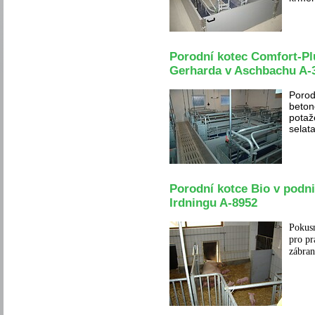
Porodní kotec Comfort-Pl
Gerharda v Aschbachu A-
Porod
beton
potaž
selata
Porodní kotce Bio v pod
Irdningu A-8952
Pokusn
pro pr
zábran