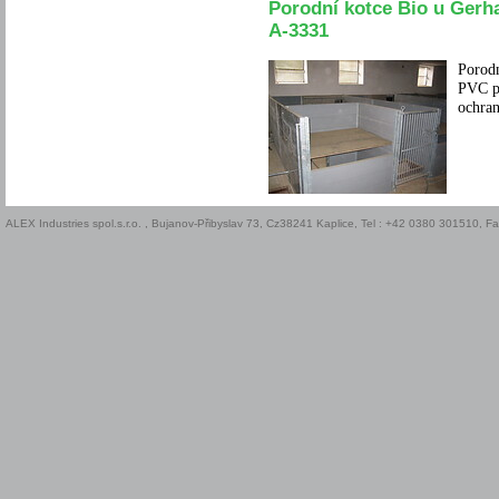
Porodní kotce Bio u Gerh
A-3331
Porodn
PVC pr
ochran
ALEX Industries spol.s.r.o. , Bujanov-Přibyslav 73, Cz38241 Kaplice, Tel : +42 0380 301510, 