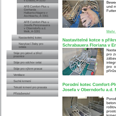
v Erlaufu, A-3253
Beweg
und m
AFB Comfort-Plus u
Gerharda
Futte
Halbartschlagera v
Aschbachu, A-3361
AFB Comfort-Plus u
Josefa Penzenauera
v Oberndorfu a.d.
Mehr 
Melk, A-3281
Nastavitelný kotec
Nastavitelné kotce s přik
Navykací žlaby pro
Schrabauera Floriana v Er
selata
Nasta
Stáje pro jalové a březí
pro z
prasnice
zába
integ
Stáje pro odchov selat
pro o
Stáje pro výkrm prasat
přírů
Ventilace
Suché krmení
Porodní kotec Comfort-Pl
Tekuté krmení pro prasata
Josefa v Oberndorfu a.d. 
Příslušenství
Porod
beto
rošto
prost
krmen