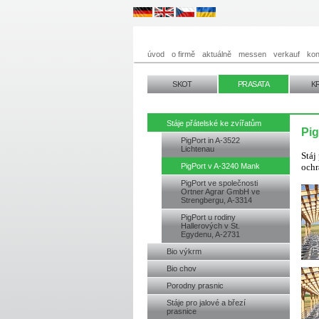
úvod
o firmě
aktuálně
messen
verkauf
kon
SKOT
PRASATA
K
Stáje přátelské ke zvířatům
Pig
PigPort in A-3522
Lichtenau
Stáj
PigPort v A-3240 Mank
ochr
PigPort ve společnosti
Ortner Agrar GmbH ve
Strengbergu, A-3314
PigPort u rodiny
Hallerových v St.
Egydenu, A-2731
Bio výkrm
Bio chov
Porodny prasnic
Stáje pro jalové a březí
prasnice