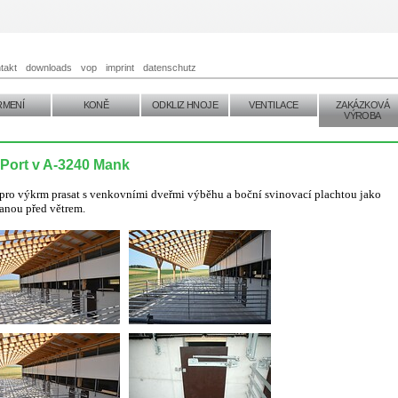
takt
downloads
vop
imprint
datenschutz
RMENÍ
KONĚ
ODKLIZ HNOJE
VENTILACE
ZAKÁZKOVÁ
VÝROBA
Port v A-3240 Mank
 pro výkrm prasat s venkovními dveřmi výběhu a boční svinovací plachtou jako
anou před větrem.