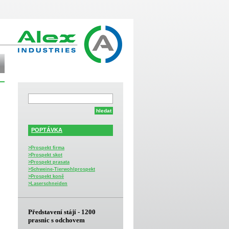
POPTÁVKA
>Prospekt firma
>Prospekt skot
>Prospekt prasata
>Schweine-Tierwohlprospekt
>Prospekt koně
>Laserschneiden
Představení stájí - 1200
prasnic s odchovem