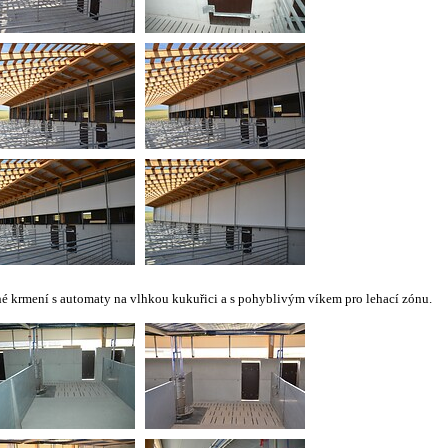
é krmení s automaty na vlhkou kukuřici a s pohyblivým víkem pro lehací zónu.