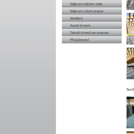
Stáje pro odchov selat
Stáje pro výkrm prasat
Ventilace
Suché krmení
Tekuté krmení pro prasata
Příslušenství
Such