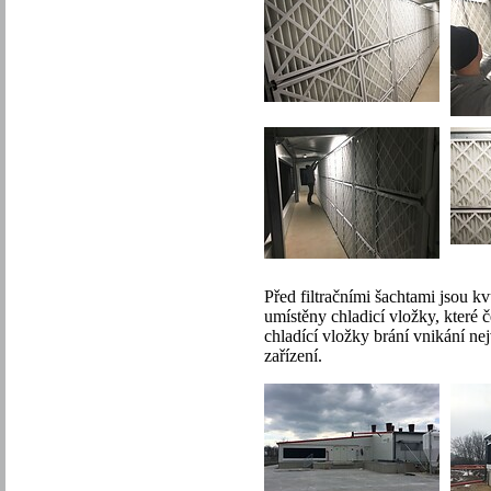
Před filtračními šachtami jsou k
umístěny chladicí vložky, které 
chladící vložky brání vnikání nejv
zařízení.