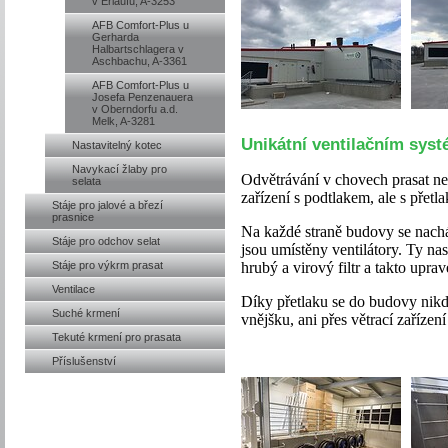
v Erlaufu, A-3253
AFB Comfort-Plus u
Gerharda
Halbartschlagera v
Aschbachu, A-3361
AFB Comfort-Plus u
Josefa Penzenauera
v Oberndorfu a.d.
Melk, A-3281
Unikátní ventilačním syst
Nastavitelný kotec
Navykací žlaby pro
Odvětrávání v chovech prasat ne
selata
zařízení s podtlakem, ale s přetl
Stáje pro jalové a březí
prasnice
Na každé straně budovy se nachá
Stáje pro odchov selat
jsou umístěny ventilátory. Ty na
Stáje pro výkrm prasat
hrubý a virový filtr a takto upra
Ventilace
Díky přetlaku se do budovy nikd
Suché krmení
vnějšku, ani přes větrací zařízení
Tekuté krmení pro prasata
Příslušenství