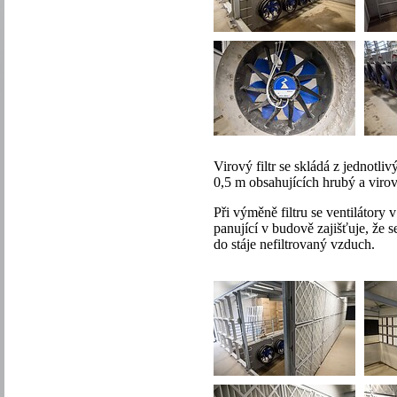
Virový filtr se skládá z jednotliv
0,5 m obsahujících hrubý a virový
Při výměně filtru se ventilátory 
panující v budově zajišťuje, že 
do stáje nefiltrovaný vzduch.