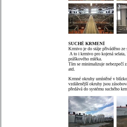
SUCHÉ KRMENÍ
Krmivo je do stáje přiváděno ze 
A to i krmivo pro kojená selata,
práškového mléka.
Tím se minimalizuje nebezpečí z
atd.
Krmné okruhy umístěné v blízkost
vzdálenější okruhy jsou zásobo
předává do systému suchého krm