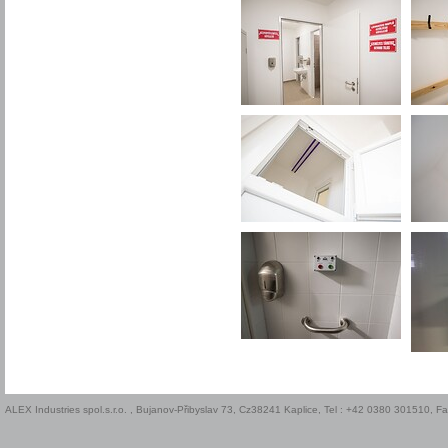
ALEX Industries spol.s.r.o. , Bujanov-Přibyslav 73, Cz38241 Kaplice, Tel : +42 0380 301510, 