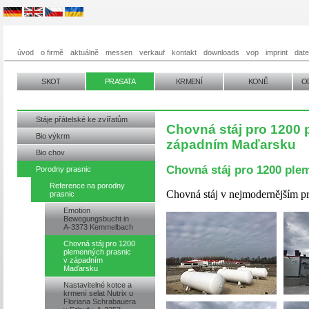
úvod
o firmě
aktuálně
messen
verkauf
kontakt
downloads
vop
imprint
dat
SKOT
PRASATA
KRMENÍ
KONĚ
O
Stáje přátelské ke zvířatům
Chovná stáj pro 1200 
Bio výkrm
západním Maďarsku
Bio chov
Chovná stáj pro 1200 ple
Porodny prasnic
Reference na porodny
Chovná stáj v nejmodernějším pr
prasnic
Emotion
Bewegungsbucht in
A-3373 Kemmelbach
Chovná stáj pro 1200
plemenných prasnic
v západním
Maďarsku
Nastavitelné kotce a
krmení selat Nutrix u
Floriana Schrabauera