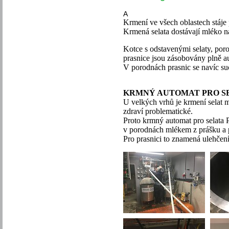
A
Krmení ve všech oblastech stáje
Krmená selata dostávají mléko na
Kotce s odstavenými selaty, porod
prasnice jsou zásobovány plně 
V porodnách prasnic se navíc su
KRMNÝ AUTOMAT PRO SE
U velkých vrhů je krmení selat 
zdraví problematické.
Proto krmný automat pro selata
v porodnách mlékem z prášku a 
Pro prasnici to znamená ulehčení