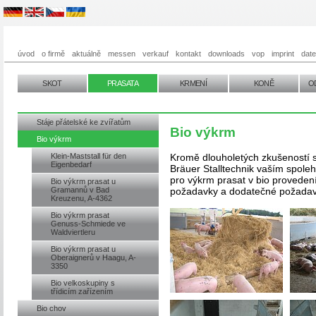
úvod
o firmě
aktuálně
messen
verkauf
kontakt
downloads
vop
imprint
dat
SKOT
PRASATA
KRMENÍ
KONĚ
O
Stáje přátelské ke zvířatům
Bio výkrm
Bio výkrm
Klein-Maststall für den
Kromě dlouholetých zkušeností s
Eigenbedarf
Bräuer Stalltechnik vaším spoleh
pro výkrm prasat v bio proveden
Bio výkrm prasat u
Gramannů v Bad
požadavky a dodatečné požadavk
Kreuzenu, A-4362
Bio výkrm prasat
Genuss-Schmiede ve
Waldviertleru
Bio výkrm prasat u
Oberaignerů v Haagu, A-
3350
Bio velkoskupiny s
třídicím zařízením
Bio chov