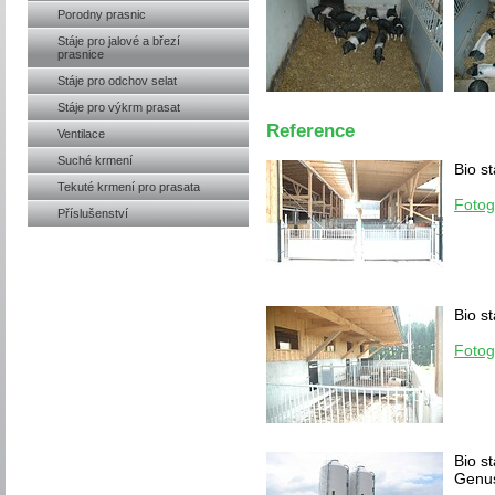
Porodny prasnic
Stáje pro jalové a březí
prasnice
Stáje pro odchov selat
Stáje pro výkrm prasat
Reference
Ventilace
Suché krmení
Bio s
Tekuté krmení pro prasata
Fotog
Příslušenství
Bio s
Fotog
Bio s
Genus