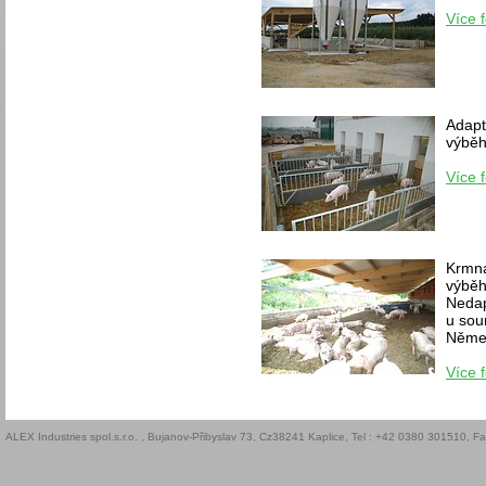
Více f
Adapt
výběh
Více f
Krmná
výběh
Nedap
u sou
Něme
Více f
ALEX Industries spol.s.r.o. , Bujanov-Přibyslav 73, Cz38241 Kaplice, Tel : +42 0380 301510, 