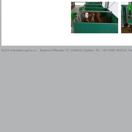
ALEX Industries spol.s.r.o. , Bujanov-Přibyslav 73, Cz38241 Kaplice, Tel : +42 0380 301510, 