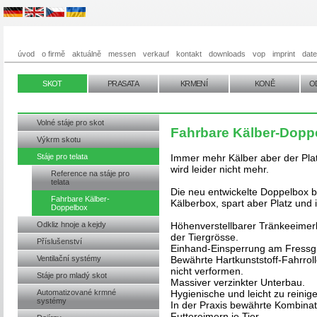
úvod
o firmě
aktuálně
messen
verkauf
kontakt
downloads
vop
imprint
dat
SKOT
PRASATA
KRMENÍ
KONĚ
O
Volné stáje pro skot
Fahrbare Kälber-Dopp
Výkrm skotu
Stáje pro telata
Immer mehr Kälber aber der Plat
wird leider nicht mehr.
Reference na stáje pro
telata
Die neu entwickelte Doppelbox b
Fahrbare Kälber-
Kälberbox, spart aber Platz und i
Doppelbox
Odkliz hnoje a kejdy
Höhenverstellbarer Tränkeeimer
der Tiergrösse.
Příslušenství
Einhand-Einsperrung am Fressgit
Ventilační systémy
Bewährte Hartkunststoff-Fahrroll
nicht verformen.
Stáje pro mladý skot
Massiver verzinkter Unterbau.
Automatizované krmné
Hygienische und leicht zu rein
systémy
In der Praxis bewährte Kombina
Futtereimern je Tier.