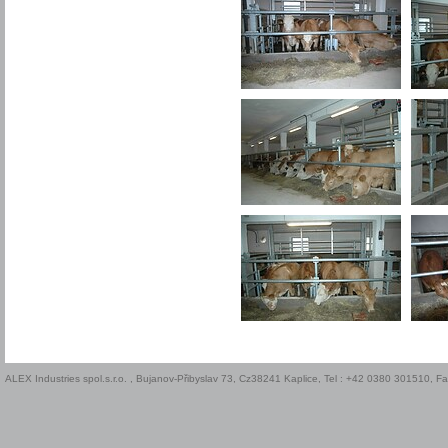
ALEX Industries spol.s.r.o. , Bujanov-Přibyslav 73, Cz38241 Kaplice, Tel : +42 0380 301510, 