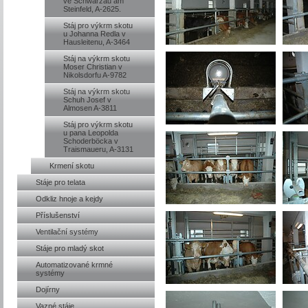
ve Schwarzau am
Steinfeld, A-2625.
Stáj pro výkrm skotu
u Johanna Redla v
Hausleitenu, A-3464
Stáj na výkrm skotu
Moser Christian v
Nikolsdorfu A-9782
Stáj na výkrm skotu
Schuh Josef v
Almosen A-3811
Stáj pro výkrm skotu
u pana Leopolda
Schoderböcka v
Traismaueru, A-3131
Krmení skotu
Stáje pro telata
Odkliz hnoje a kejdy
Příslušenství
Ventilační systémy
Stáje pro mladý skot
Automatizované krmné
systémy
Dojírny
Vazné stáje