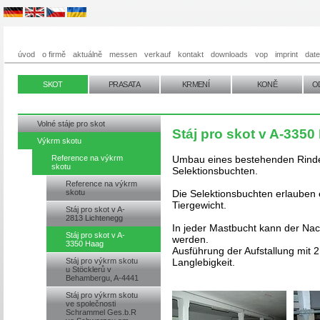
úvod
o firmě
aktuálně
messen
verkauf
kontakt
downloads
vop
imprint
dat
SKOT
PRASATA
KRMENÍ
KONĚ
O
Volné stáje pro skot
Stáj pro skot v A-3350
Výkrm skotu
Reference na výkrm
Umbau eines bestehenden Rinder
skotu
Selektionsbuchten.
Reference na výkrm
skotu
Die Selektionsbuchten erlauben 
Tiergewicht.
Stáj pro skot v A-
2813 Lichtenegg
In jeder Mastbucht kann der Nacke
Stáj pro skot v A-
werden.
3350 Haag
Ausführung der Aufstallung mit 2
Stáj pro výkrm skotu
Langlebigkeit.
u Stöcklerů v
Behambergu, A-4441
Stáj pro výkrm skotu
ve společnosti
Schrammel Ges.b.R